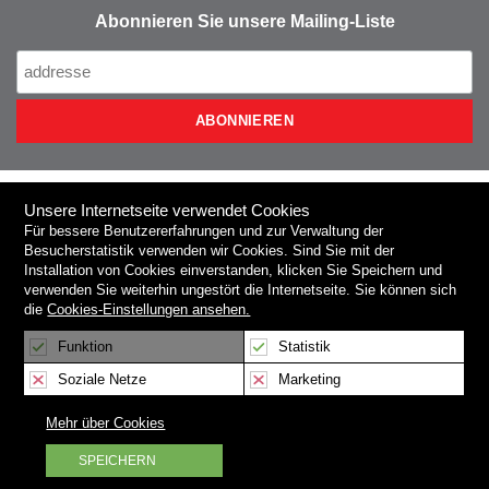
Abonnieren Sie unsere Mailing-Liste
Unsere Internetseite verwendet Cookies
NIEROS
Für bessere Benutzererfahrungen und zur Verwaltung der
Besucherstatistik verwenden wir
Cookies
. Sind Sie mit der
Installation von Cookies einverstanden, klicken Sie
Speichern
und
Unser Programm
verwenden Sie weiterhin ungestört die Internetseite. Sie können sich
die
Cookies-Einstellungen ansehen.
Pressezentrum
Funktion
Statistik
Hilfe & Service
Soziale Netze
Marketing
Copyright © 2026 Nieros DE. Alle Rechte vorbehalten.
Mehr über Cookies
ZVOP-2
|
Datenschutzerklärung
|
Seitenverzeichnis
|
Autoren:
SPEICHERN
Skupina stroka.si