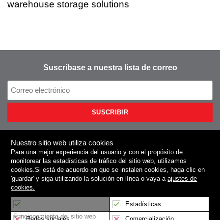
warehouse storage solutions
Suscríbase a nuestra lista de correo
Nuestro sitio web utiliza cookies
Para una mejor experiencia del usuario y con el propósito de
NIEROS
monitorear las estadísticas de tráfico del sitio web, utilizamos
cookies
.Si está de acuerdo en que se instalen cookies, haga clic en
'guardar'
y siga utilizando la solución en línea o vaya a
ajustes de
Productos y servicios
cookies.
Centro de prensa
Estadísticas
Funcionamiento del sitio web
Redes sociales
Comercialización